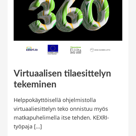
Virtuaalisen tilaesittelyn
Virtuaalisen
tilaesittelyn
tekeminen
tekeminen
Helppokäyttöisellä ohjelmistolla
virtuaaliesittelyn teko onnistuu myös
matkapuhelimella itse tehden. KEXRI-
työpaja […]