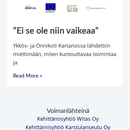
”Ei se ole niin vaikeaa”
”Ei
se
Ykkös- ja Onnikoti Kartanossa lähdettiin
ole
miettimään, miten kuntouttavaa toimintaa
niin
ja
vaikeaa”
Read More »
Voimanlähteinä
Kehittämisyhtiö Witas Oy
Kehittämisyhtiö Karstulanseutu Oy