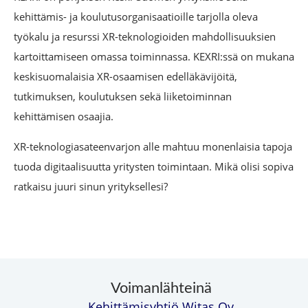
kehittämis- ja koulutusorganisaatioille tarjolla oleva
työkalu ja resurssi XR-teknologioiden mahdollisuuksien
kartoittamiseen omassa toiminnassa. KEXRI:ssä on mukana
keskisuomalaisia XR-osaamisen edelläkävijöitä,
tutkimuksen, koulutuksen sekä liiketoiminnan
kehittämisen osaajia.
XR-teknologiasateenvarjon alle mahtuu monenlaisia tapoja
tuoda digitaalisuutta yritysten toimintaan. Mikä olisi sopiva
ratkaisu juuri sinun yrityksellesi?
Voimanlähteinä
Kehittämisyhtiö Witas Oy