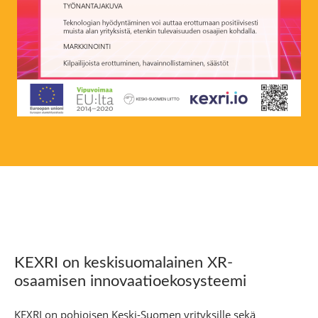
KEXRI on keskisuomalainen XR-
osaamisen innovaatioekosysteemi
KEXRI on pohjoisen Keski-Suomen yrityksille sekä