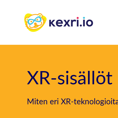
Siirry
sisältöön
XR-sisällöt
Miten eri XR-teknologioit