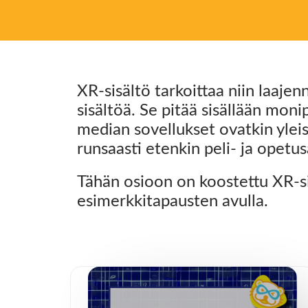
XR-sisältö tarkoittaa niin laajen
sisältöä. Se pitää sisällään mon
median sovellukset ovatkin ylei
runsaasti etenkin peli- ja opetus
Tähän osioon on koostettu XR-si
esimerkkitapausten avulla.