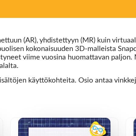
nettuun (AR), yhdistettyyn (MR) kuin virtuaa
ipuolisen kokonaisuuden 3D-malleista Snapch
styneet viime vuosina huomattavan paljon. 
alalta.
sältöjen käyttökohteita. Osio antaa vinkke