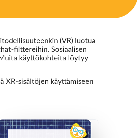
litodellisuuteenkin (VR) luotua
at-filttereihin. Sosiaalisen
Muita käyttökohteita löytyy
jä XR-sisältöjen käyttämiseen