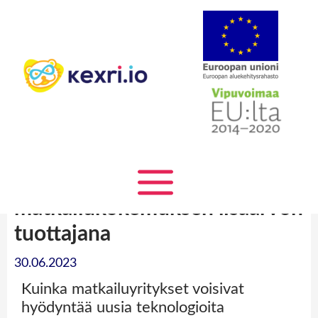
Siirry
sisältöön
Teknologia
matkailukokemuksen lisäarvon
tuottajana
30.06.2023
Kuinka matkailuyritykset voisivat
hyödyntää uusia teknologioita