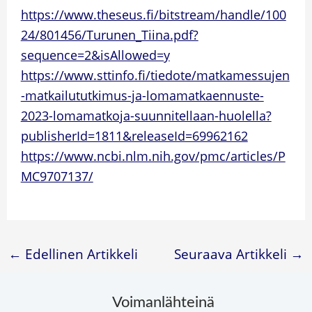
https://www.theseus.fi/bitstream/handle/100
24/801456/Turunen_Tiina.pdf?
sequence=2&isAllowed=y
https://www.sttinfo.fi/tiedote/matkamessujen
-matkailututkimus-ja-lomamatkaennuste-
2023-lomamatkoja-suunnitellaan-huolella?
publisherId=1811&releaseId=69962162
https://www.ncbi.nlm.nih.gov/pmc/articles/P
MC9707137/
←
Edellinen Artikkeli
Seuraava Artikkeli
→
Voimanlähteinä