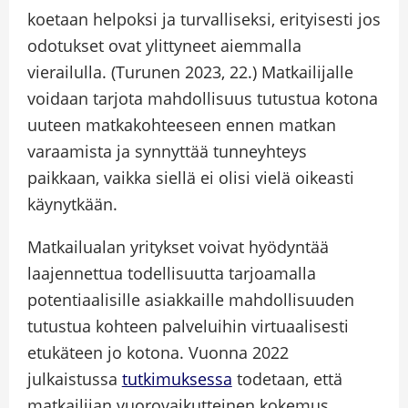
koetaan helpoksi ja turvalliseksi, erityisesti jos
odotukset ovat ylittyneet aiemmalla
vierailulla. (Turunen 2023, 22.) Matkailijalle
voidaan tarjota mahdollisuus tutustua kotona
uuteen matkakohteeseen ennen matkan
varaamista ja synnyttää tunneyhteys
paikkaan, vaikka siellä ei olisi vielä oikeasti
käynytkään.
Matkailualan yritykset voivat hyödyntää
laajennettua todellisuutta tarjoamalla
potentiaalisille asiakkaille mahdollisuuden
tutustua kohteen palveluihin virtuaalisesti
etukäteen jo kotona. Vuonna 2022
julkaistussa
tutkimuksessa
todetaan, että
matkailijan vuorovaikutteinen kokemus