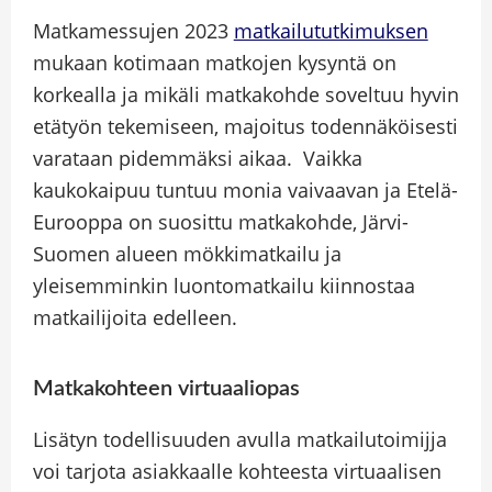
Matkamessujen 2023
matkailututkimuksen
mukaan kotimaan matkojen kysyntä on
korkealla ja mikäli matkakohde soveltuu hyvin
etätyön tekemiseen, majoitus todennäköisesti
varataan pidemmäksi aikaa.
Vaikka
kaukokaipuu tuntuu monia vaivaavan ja Etelä-
Eurooppa on suosittu matkakohde, Järvi-
Suomen alueen mökkimatkailu ja
yleisemminkin luontomatkailu kiinnostaa
matkailijoita edelleen.
Matkakohteen virtuaaliopas
Lisätyn todellisuuden avulla matkailutoimijja
voi tarjota asiakkaalle kohteesta virtuaalisen