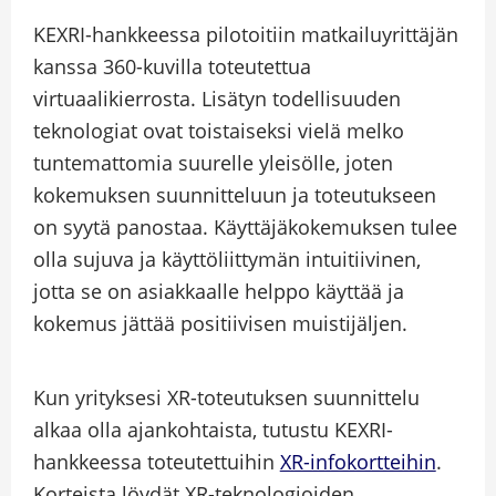
KEXRI-hankkeessa pilotoitiin matkailuyrittäjän
kanssa 360-kuvilla toteutettua
virtuaalikierrosta. Lisätyn todellisuuden
teknologiat ovat toistaiseksi vielä melko
tuntemattomia suurelle yleisölle, joten
kokemuksen suunnitteluun ja toteutukseen
on syytä panostaa. Käyttäjäkokemuksen tulee
olla sujuva ja käyttöliittymän intuitiivinen,
jotta se on asiakkaalle helppo käyttää ja
kokemus jättää positiivisen muistijäljen.
Kun yrityksesi XR-toteutuksen suunnittelu
alkaa olla ajankohtaista, tutustu KEXRI-
hankkeessa toteutettuihin
XR-infokortteihin
.
Korteista löydät XR-teknologioiden