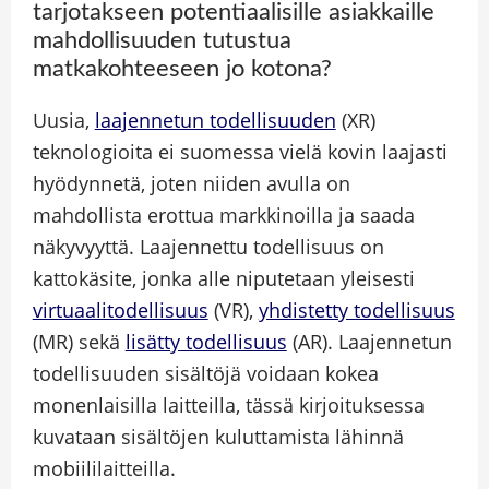
tarjotakseen potentiaalisille asiakkaille
mahdollisuuden tutustua
matkakohteeseen jo kotona?
Uusia,
laajennetun todellisuuden
(XR)
teknologioita ei suomessa vielä kovin laajasti
hyödynnetä, joten niiden avulla on
mahdollista erottua markkinoilla ja saada
näkyvyyttä. Laajennettu todellisuus on
kattokäsite, jonka alle niputetaan yleisesti
virtuaalitodellisuus
(VR),
yhdistetty todellisuus
(MR) sekä
lisätty todellisuus
(AR). Laajennetun
todellisuuden sisältöjä voidaan kokea
monenlaisilla laitteilla, tässä kirjoituksessa
kuvataan sisältöjen kuluttamista lähinnä
mobiililaitteilla.